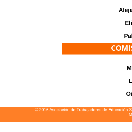
Alej
El
Pa
COMI
M
L
Or
© 2016 Asociación de Trabajadores de Educación S
M